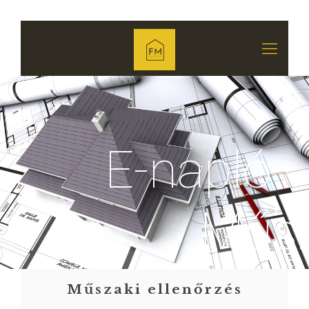
E-napló
Műsz
Műszaki ellenőrzés