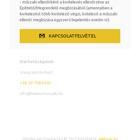
- műszaki ellenőrként a kivitelezés ellenőrzése az
Építtető/Megrendelő megbízásából (amennyiben a
kivitelezést több kivitelező végzi, kötelező a műszaki
ellenőr megbízása egyszerű bejelentés esetén is!)
KAPCSOLATFELVÉTEL
Elérhetőségeink:
Visegrádi Norbert
+36-30-758-0147
info@felelosmuszaki.hu
WordPress
Gallery
Minden jog fenntartva © 2017 Készítette:
Websas.hu